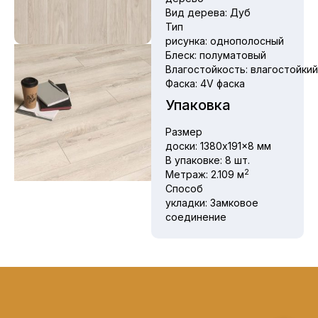
Вид дерева:
Дуб
Тип
рисунка:
однополосный
Блеск:
полуматовый
Влагостойкость:
влагостойки
Фаска:
4V фаска
Упаковка
Размер
доски:
1380x191x8 мм
В упаковке:
8 шт.
2
Метраж:
2.109 м
Способ
укладки:
Замковое
соединение