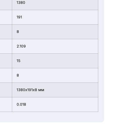
1380
191
8
2.109
15
8
1380х191х8 мм
0.018