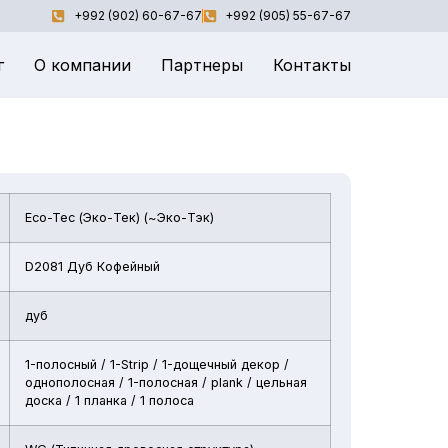
+992 (902) 60-67-67
+992 (905) 55-67-67
г
О компании
Партнеры
Контакты
Eco-Tec (Эко-Тек) (~Эко-Тэк)
D2081 Дуб Кофейный
дуб
1-полосный / 1-Strip / 1-дощечный декор /
однополосная / 1-полосная / plank / цельная
доска / 1 планка / 1 полоса