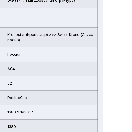
WG (Типичная древесная структура)
—
Kronostar (Кроностар) >>> Swiss Krono (Свисс
Кроно)
Россия
АС4
32
DoubleClic
1380 х 193 х 7
1380