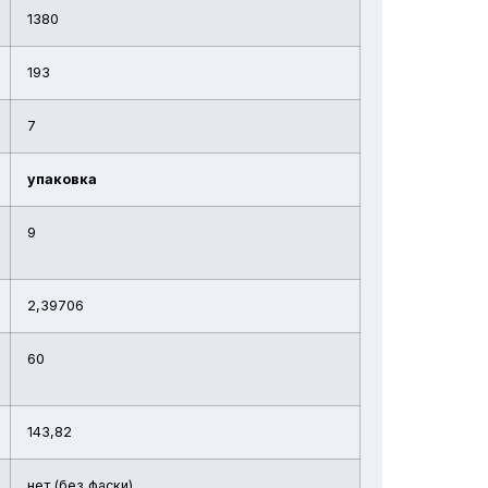
1380
193
7
упаковка
9
2,39706
60
143,82
нет (без фаски)