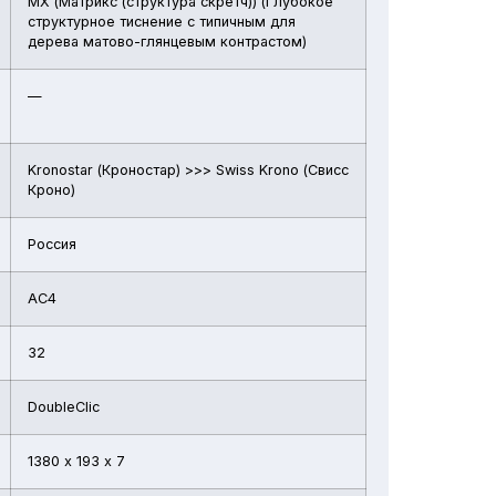
MX (Матрикс (структура скретч)) (Глубокое
структурное тиснение с типичным для
дерева матово-глянцевым контрастом)
—
Kronostar (Кроностар) >>> Swiss Krono (Свисс
Кроно)
Россия
АС4
32
DoubleClic
1380 х 193 х 7