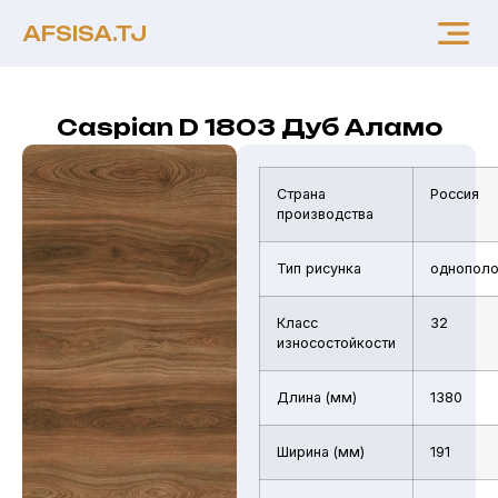
AFSISA.TJ
Caspian D 1803 Дуб Аламо
Страна
Россия
производства
Тип рисунка
однопол
Класс
32
износостойкости
Длина (мм)
1380
Ширина (мм)
191