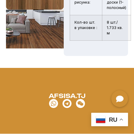
рисунка:
доски (1-
полосный)
Кол-во шт.
8 шт./
в упаковке :
1.733 кв.
м
AFSISA.TJ
RU