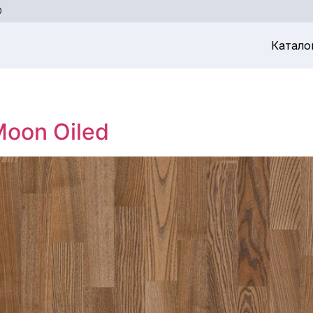
0
Катало
Moon Oiled